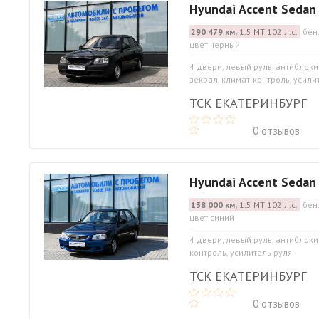
Hyundai Accent Sedan
290 479 км,
1.5 МТ 102 л.с.
бен
цвет черный
4 двери, левый руль, антиблок
зекрал, климат-контроль, усилит
ТСК ЕКАТЕРИНБУРГ
0 отзывов
Hyundai Accent Sedan
138 000 км,
1.5 МТ 102 л.с.
бен
цвет синий
4 двери, левый руль, антиблоки
контроль, усилитель руля
ТСК ЕКАТЕРИНБУРГ
0 отзывов