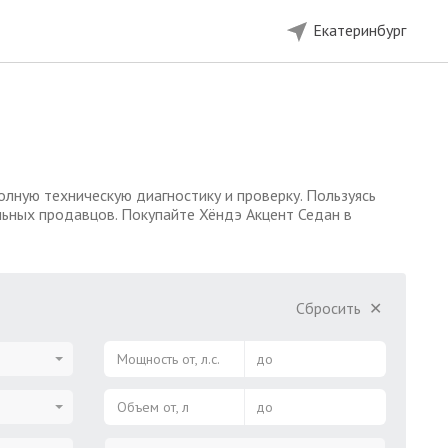
Екатеринбург
лную техническую диагностику и проверку. Пользуясь
льных продавцов. Покупайте Хёндэ Акцент Седан в
Сбросить
✕
Мощность от, л.с.
до
Объем от, л
до