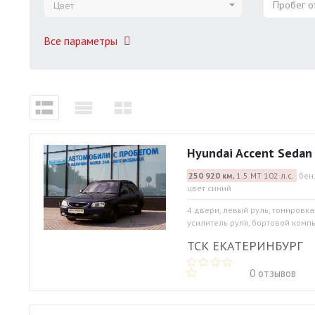
Пробег от
Цвет
Все параметры
Hyundai Accent Sedan
250 920 км,
1.5 МТ 102 л.с.
бен
цвет синий
4 двери, левый руль, тонировка
усилитель руля, бортовой комп
ТСК ЕКАТЕРИНБУРГ
0 отзывов