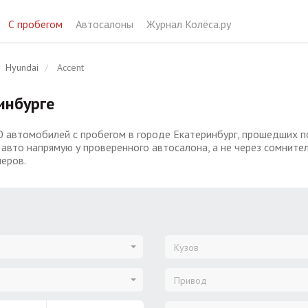
С пробегом
Автосалоны
Журнал Колёса.ру
Hyundai
Accent
инбурге
0 автомобилей с пробегом в городе Екатеринбург, прошедших по
авто напрямую у проверенного автосалона, а не через сомните
еров.
Кузов
Привод