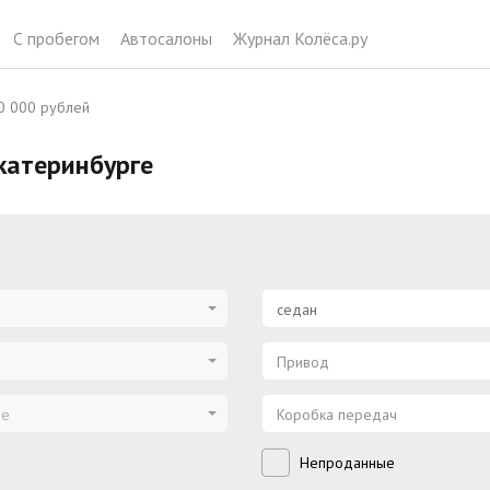
С пробегом
Автосалоны
Журнал Колёса.ру
0 000 рублей
катеринбурге
седан
Привод
ие
Коробка передач
Непроданные