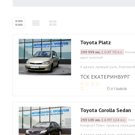
Toyota Platz
299 999 км,
1.0 АТ 70 л.с.
бензи
цвет золотой
4 двери, правый руль, бортово
ТСК ЕКАТЕРИНБУРГ
0 отзывов
Toyota Corolla Sedan
293 105 км,
1.6 МТ 124 л.с.
бен
Комфорт Плюс, привод передни
4 двери, левый руль, антиблок