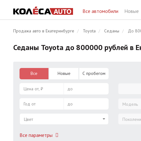
Все автомобили
Новые
Продажа авто в Екатеринбурге
Toyota
Седаны
До 80
Седаны Toyota до 800000 рублей в Е
Все
Новые
С пробегом
Цена от, ₽
до
Год от
до
Модель
Цвет
Поколен
Все параметры