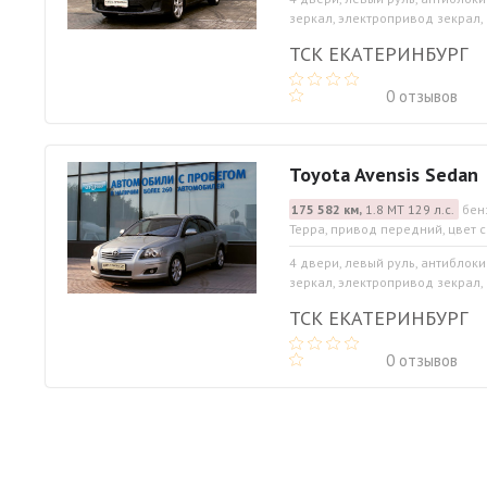
зеркал, электропривод зекрал, 
ТСК ЕКАТЕРИНБУРГ
0 отзывов
Toyota Avensis Sedan
175 582 км,
1.8 МТ 129 л.с.
бен
Терра, привод передний, цвет 
4 двери, левый руль, антиблок
зеркал, электропривод зекрал, 
ТСК ЕКАТЕРИНБУРГ
0 отзывов